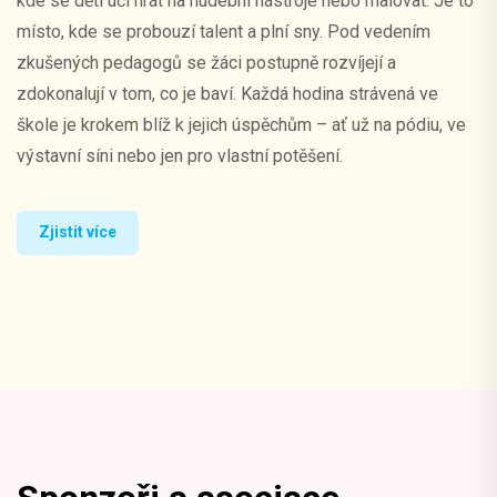
kde se děti učí hrát na hudební nástroje nebo malovat. Je to
místo, kde se probouzí talent a plní sny. Pod vedením
zkušených pedagogů se žáci postupně rozvíjejí a
zdokonalují v tom, co je baví. Každá hodina strávená ve
škole je krokem blíž k jejich úspěchům – ať už na pódiu, ve
výstavní síni nebo jen pro vlastní potěšení.
Zjistit více