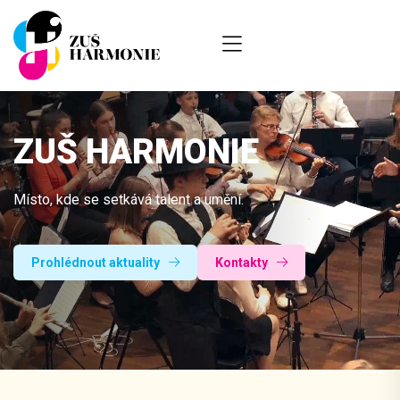
ZUŠ HARMONIE
Místo, kde se setkává talent a umění.
Prohlédnout aktuality
Kontakty