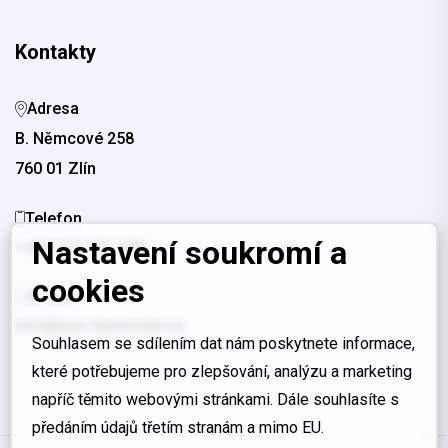
Kontakty
Adresa
B. Němcové 258
760 01 Zlín
Telefon
Nastavení soukromí a
+420 577 221 330
cookies
E-mail
info@zus-harmonie.cz
Souhlasem se sdílením dat nám poskytnete informace,
které potřebujeme pro zlepšování, analýzu a marketing
napříč těmito webovými stránkami. Dále souhlasíte s
předáním údajů třetím stranám a mimo EU.