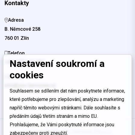
Kontakty
Adresa
B. Němcové 258
760 01 Zlín
Telefon
Nastavení soukromí a
+420 577 221 330
cookies
E-mail
info@zus-harmonie.cz
Souhlasem se sdílením dat nám poskytnete informace,
které potřebujeme pro zlepšování, analýzu a marketing
napříč těmito webovými stránkami. Dále souhlasíte s
předáním údajů třetím stranám a mimo EU.
Prohlašujeme, že Vámi poskytnuté informace jsou
Copyright © 2026 ZUŠ Harmonie Zlín, s.r.o.
zabezpečeny proti zneužití.