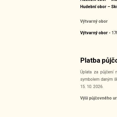
Hudební obor – Sk
Výtvarný obor
Výtvarný obor -
170
Platba půj
Úplata za půjčení 
symbolem daným škol
15. 10. 2026.
Výši půjčovného ur