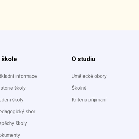
 škole
O studiu
ákladní informace
Umělecké obory
storie školy
Školné
edení školy
Kritéria přijímání
edagogický sbor
spěchy školy
okumenty