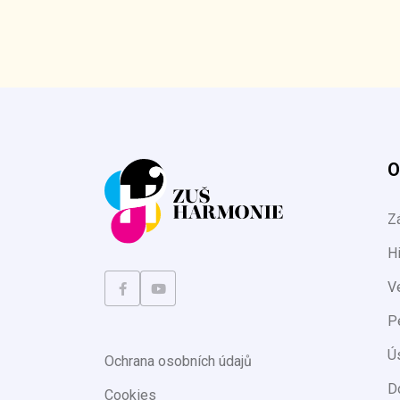
O
Z
Hi
V
P
Ú
Ochrana osobních údajů
D
Cookies