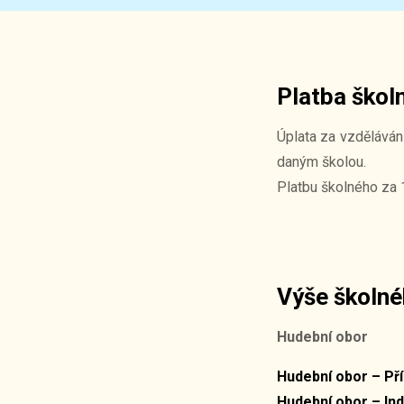
Platba škol
Úplata za vzdělává
daným školou.
Platbu školného za 1
Výše školn
Hudební obor
Hudební obor – Př
Hudební obor – Ind