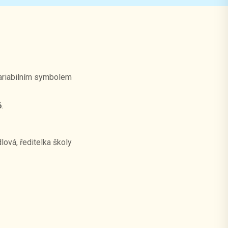
ariabilním symbolem
6
.
lová, ředitelka školy