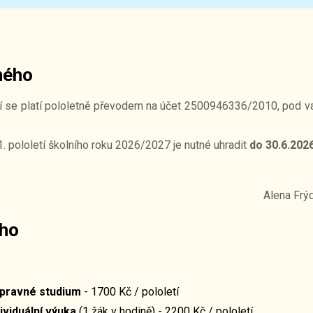
ného
ní se platí pololetně převodem na účet 2500946336/2010, pod v
. pololetí školního roku 2026/2027 je nutné uhradit
do 30.6.202
Alena Frýd
ého
ípravné studium
- 1700 Kč / pololetí
ividuální výuka
(1 žák v hodině) - 2200 Kč / pololetí