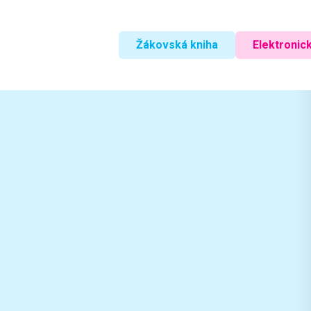
Žákovská kniha
Elektronick