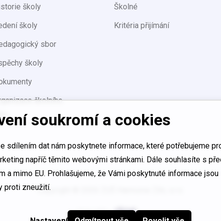
storie školy
Školné
edení školy
Kritéria přijímání
edagogický sbor
spěchy školy
okumenty
rganizace školního
oku
vení soukromí a cookies
 sdílením dat nám poskytnete informace, které potřebujeme pro
rketing napříč těmito webovými stránkami. Dále souhlasíte s př
ám a mimo EU. Prohlašujeme, že Vámi poskytnuté informace jsou
proti zneužití.
Copyright © 2026 ZUŠ Harmonie Zlín, s.r.o.
Vytvořilo
Nastavení
Odmítnout vše
Povolit vše