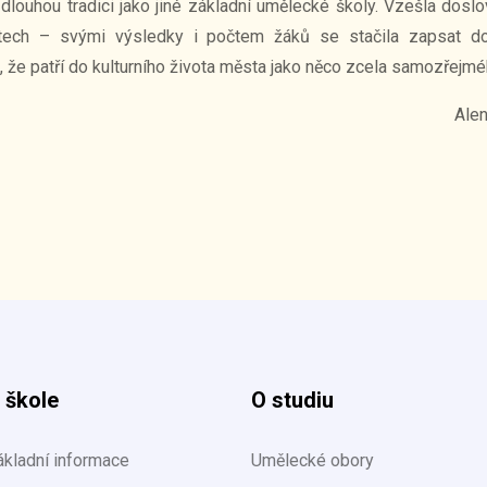
louhou tradici jako jiné základní umělecké školy. Vzešla dosl
letech – svými výsledky i počtem žáků se stačila zapsat d
, že patří do kulturního života města jako něco zcela samozřejmé
Alena Frýdlová, řed
 škole
O studiu
ákladní informace
Umělecké obory