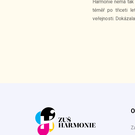
Harmonie nemá tak d
téměř po třiceti 
veřejnosti. Dokázala
O
Z