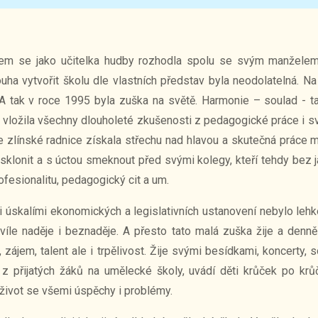
sem se jako učitelka hudby rozhodla spolu se svým manželem
uha vytvořit školu dle vlastních představ byla neodolatelná. Na 
 A tak v roce 1995 byla zuška na světě. Harmonie – soulad - 
m vložila všechny dlouholeté zkušenosti z pedagogické práce i sv
e zlínské radnice získala střechu nad hlavou a skutečná práce m
sklonit a s úctou smeknout před svými kolegy, kteří tehdy bez ja
ofesionalitu, pedagogický cit a um.
 úskalími ekonomických a legislativních ustanovení nebylo lehké.
hvíle naděje i beznaděje. A přesto tato malá zuška žije a den
 zájem, talent ale i trpělivost. Žije svými besídkami, koncerty, 
 z přijatých žáků na umělecké školy, uvádí děti krůček po krů
 život se všemi úspěchy i problémy.