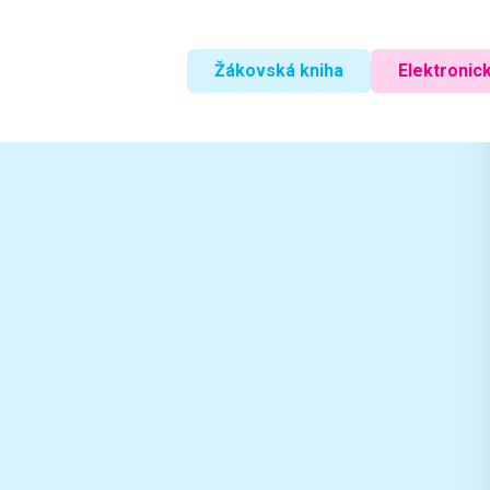
Žákovská kniha
Elektronick