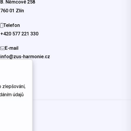
B. Němcové 258
760 01 Zlín
Telefon
+420 577 221 330
E-mail
info@zus-harmonie.cz
 zlepšování,
edáním údajů