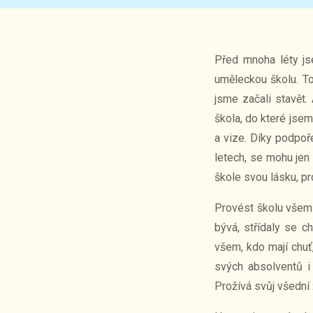
Před mnoha léty j
uměleckou školu. To
jsme začali stavět.
škola, do které jse
a vize. Díky podpoř
letech, se mohu jen 
škole svou lásku, pr
Provést školu všemi
bývá, střídaly se c
všem, kdo mají chuť,
svých absolventů i
Prožívá svůj všední