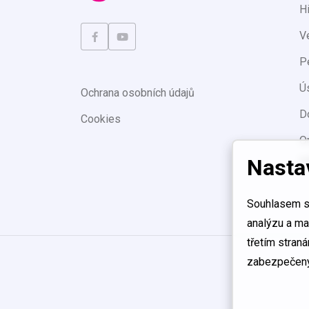
Hi
V
P
Ú
Ochrana osobních údajů
D
Cookies
O
r
Nasta
Souhlasem se
analýzu a ma
třetím stran
zabezpečeny 