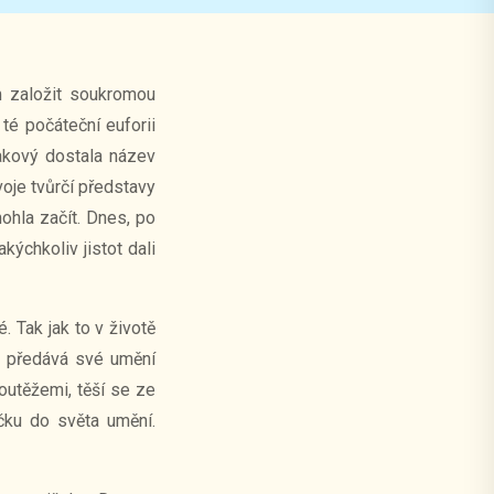
 založit soukromou
té počáteční euforii
takový dostala název
oje tvůrčí představy
ohla začít. Dnes, po
kýchkoliv jistot dali
 Tak jak to v životě
ně předává své umění
soutěžemi, těší se ze
čku do světa umění.