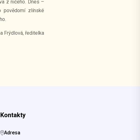
ova z ničeho. Dnes –
o povědomí zlínské
ho.
itelka
Kontakty
Adresa