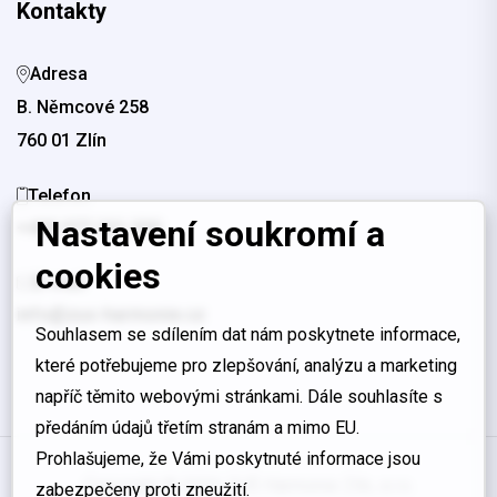
Kontakty
Adresa
B. Němcové 258
760 01 Zlín
Telefon
Nastavení soukromí a
+420 577 221 330
cookies
E-mail
info@zus-harmonie.cz
Souhlasem se sdílením dat nám poskytnete informace,
které potřebujeme pro zlepšování, analýzu a marketing
napříč těmito webovými stránkami. Dále souhlasíte s
předáním údajů třetím stranám a mimo EU.
Prohlašujeme, že Vámi poskytnuté informace jsou
Copyright © 2026 ZUŠ Harmonie Zlín, s.r.o.
zabezpečeny proti zneužití.