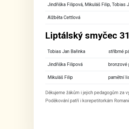
Jindřiška Filipová, Mikuláš Filip, Tobias 
Alžběta Cettlová
Liptálský smyčec 3
Tobias Jan Bařinka
stříbrné 
Jindřiška Filipová
bronzové
Mikuláš Filip
pamětní li
Děkujeme žákům i jejich pedagogům za vyn
Poděkování patří i korepetitorkám Roman