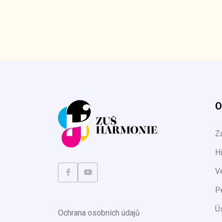
O
Z
Hi
V
P
Ú
Ochrana osobních údajů