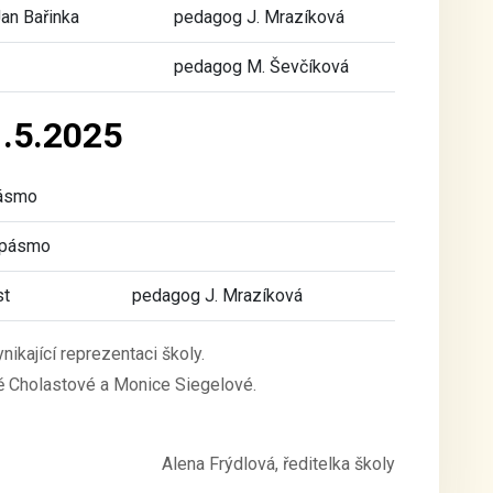
Jan Bařinka
pedagog J. Mrazíková
pedagog M. Ševčíková
1.5.2025
pásmo
 pásmo
st
pedagog J. Mrazíková
ikající reprezentaci školy.
ě Cholastové a Monice Siegelové.
Alena Frýdlová, ředitelka školy