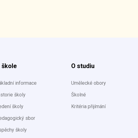
 škole
O studiu
ákladní informace
Umělecké obory
storie školy
Školné
edení školy
Kritéria přijímání
edagogický sbor
spěchy školy