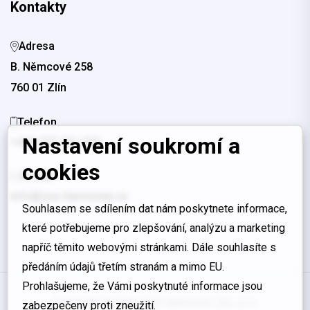
Kontakty
Adresa
B. Němcové 258
760 01 Zlín
Telefon
Nastavení soukromí a
+420 577 221 330
cookies
E-mail
info@zus-harmonie.cz
Souhlasem se sdílením dat nám poskytnete informace,
které potřebujeme pro zlepšování, analýzu a marketing
napříč těmito webovými stránkami. Dále souhlasíte s
předáním údajů třetím stranám a mimo EU.
Prohlašujeme, že Vámi poskytnuté informace jsou
Copyright © 2026 ZUŠ Harmonie Zlín, s.r.o.
zabezpečeny proti zneužití.