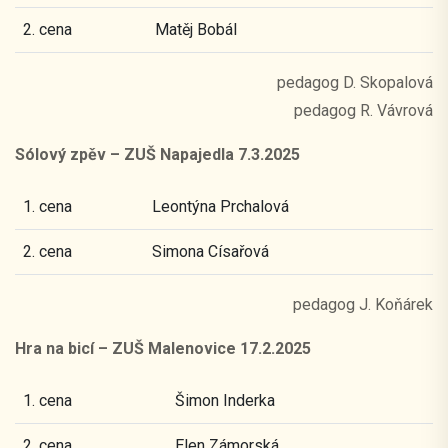
2. cena
Matěj Bobál
pedagog D. Skopalová
pedagog R. Vávrová
Sólový zpěv – ZUŠ Napajedla 7.3.2025
1. cena
Leontýna Prchalová
2. cena
Simona Císařová
pedagog J. Koňárek
Hra na bicí – ZUŠ Malenovice 17.2.2025
1. cena
Šimon Inderka
2. cena
Elen Zámorská